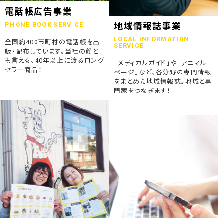
2023.07.24
電話帳広告事業
終活ガイド「旅じたくノート」を発行しました
PHONE BOOK SERVICE
地域情報誌事業
LOCAL INFORMATION
全国約400市町村の電話帳を出
2023.04.04
SERVICE
版・配布しています。当社の顔と
そうごうページが電子書籍化！
も言える、40年以上に渡るロング
「メディカルガイド」や「アニマル
セラー商品！
ページ」など、各分野の専門情報
2023.01.19
をまとめた地域情報誌。地域と専
「ウラオモテのある電話帳」がメディアに紹介されました
門家をつなぎます！
2023.01.13
弊社顧問税理士小関先生ラジオご出演