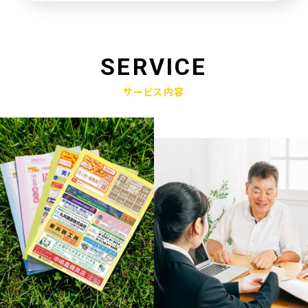
未来創造企業更新認定式典
2025.01.23
奈良県社会福祉協議会へ寄附金寄贈
SERVICE
2025.01.10
サービス内容
産学官金連携による「Discovery IBARAKI」が発刊されました
2024.12.17
赤穂市版「わたしの終活覚書」が神戸新聞に掲載されました
2024.11.14
エンディングノート「わたしの終活覚書」書き方講座開催
2024.10.25
赤穂市エンディングノート「わたしの終活覚書」発刊式にて
2024.06.17
「未来創造企業」の第9期に認定されました