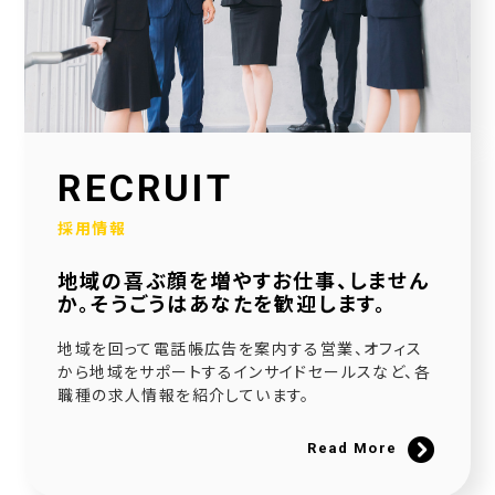
2026.01.30
当社公式SNSアカウントを立ち上げました！
2026.01.16
採用サイトを大幅リニューアルいたしました！
2025.12.23
RECRUIT
社会福祉協議会様と協働で生活べんり帳を制作いたしました
採用情報
2025.11.11
地域の喜ぶ顔を増やすお仕事、しません
広告枠付きエンディングノートの個別販売を開始しました！
か。そうごうはあなたを歓迎します。
2025.09.10
地域を回って電話帳広告を案内する営業、オフィス
NPO法人様と協働でエンディングノートを制作いたしました
から地域をサポートするインサイドセールスなど、各
職種の求人情報を紹介しています。
2025.08.20
官民協働事業として「佐用町エンディングノート」を制作いたしました
Read More
2025.06.21