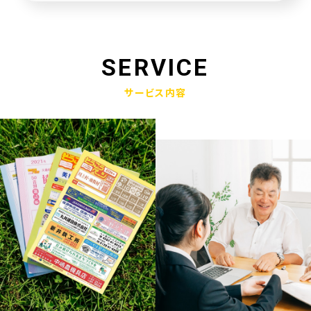
未来創造企業更新認定式典
2025.01.23
奈良県社会福祉協議会へ寄附金寄贈
SERVICE
2025.01.10
サービス内容
産学官金連携による「Discovery IBARAKI」が発刊されました
2024.12.17
赤穂市版「わたしの終活覚書」が神戸新聞に掲載されました
2024.11.14
エンディングノート「わたしの終活覚書」書き方講座開催
2024.10.25
赤穂市エンディングノート「わたしの終活覚書」発刊式にて
2024.06.17
「未来創造企業」の第9期に認定されました