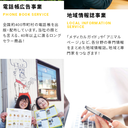
2023.07.24
電話帳広告事業
終活ガイド「旅じたくノート」を発行しました
PHONE BOOK SERVICE
地域情報誌事業
LOCAL INFORMATION
全国約400市町村の電話帳を出
2023.04.04
SERVICE
版・配布しています。当社の顔と
そうごうページが電子書籍化！
も言える、40年以上に渡るロング
「メディカルガイド」や「アニマル
セラー商品！
ページ」など、各分野の専門情報
2023.01.19
をまとめた地域情報誌。地域と専
「ウラオモテのある電話帳」がメディアに紹介されました
門家をつなぎます！
2023.01.13
弊社顧問税理士小関先生ラジオご出演