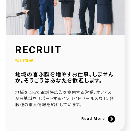
2026.01.30
当社公式SNSアカウントを立ち上げました！
2026.01.16
採用サイトを大幅リニューアルいたしました！
2025.12.23
RECRUIT
社会福祉協議会様と協働で生活べんり帳を制作いたしました
採用情報
2025.11.11
地域の喜ぶ顔を増やすお仕事、しません
広告枠付きエンディングノートの個別販売を開始しました！
か。そうごうはあなたを歓迎します。
2025.09.10
地域を回って電話帳広告を案内する営業、オフィス
NPO法人様と協働でエンディングノートを制作いたしました
から地域をサポートするインサイドセールスなど、各
職種の求人情報を紹介しています。
2025.08.20
官民協働事業として「佐用町エンディングノート」を制作いたしました
Read More
2025.06.21