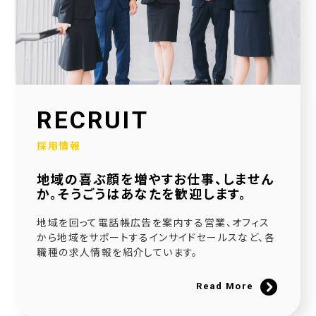
2026.01.30
当社公式SNSアカウントを立ち上げました！
2026.01.16
採用サイトを大幅リニューアルいたしました！
2025.12.23
RECRUIT
社会福祉協議会様と協働で生活べんり帳を制作いたしました
採用情報
2025.11.11
地域の喜ぶ顔を増やすお仕事、しません
広告枠付きエンディングノートの個別販売を開始しました！
か。そうごうはあなたを歓迎します。
2025.09.10
地域を回って電話帳広告を案内する営業、オフィス
NPO法人様と協働でエンディングノートを制作いたしました
から地域をサポートするインサイドセールスなど、各
職種の求人情報を紹介しています。
2025.08.20
官民協働事業として「佐用町エンディングノート」を制作いたしました
Read More
2025.06.21