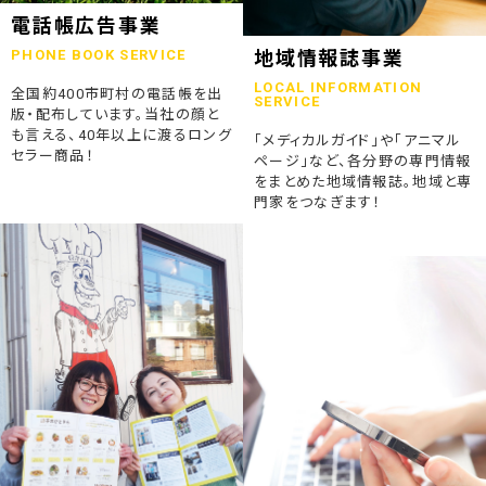
2023.07.24
電話帳広告事業
終活ガイド「旅じたくノート」を発行しました
PHONE BOOK SERVICE
地域情報誌事業
LOCAL INFORMATION
全国約400市町村の電話帳を出
2023.04.04
SERVICE
版・配布しています。当社の顔と
そうごうページが電子書籍化！
も言える、40年以上に渡るロング
「メディカルガイド」や「アニマル
セラー商品！
ページ」など、各分野の専門情報
2023.01.19
をまとめた地域情報誌。地域と専
「ウラオモテのある電話帳」がメディアに紹介されました
門家をつなぎます！
2023.01.13
弊社顧問税理士小関先生ラジオご出演