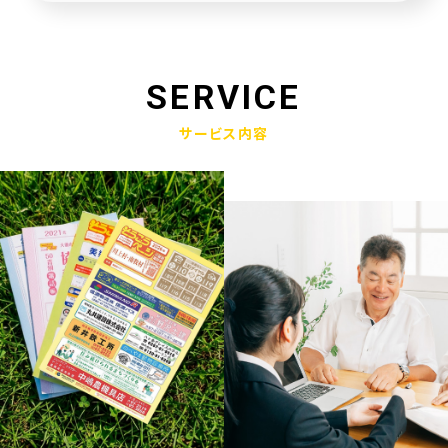
未来創造企業更新認定式典
2025.01.23
奈良県社会福祉協議会へ寄附金寄贈
SERVICE
2025.01.10
サービス内容
産学官金連携による「Discovery IBARAKI」が発刊されました
2024.12.17
赤穂市版「わたしの終活覚書」が神戸新聞に掲載されました
2024.11.14
エンディングノート「わたしの終活覚書」書き方講座開催
2024.10.25
赤穂市エンディングノート「わたしの終活覚書」発刊式にて
2024.06.17
「未来創造企業」の第9期に認定されました