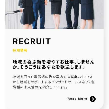
2026.01.30
当社公式SNSアカウントを立ち上げました！
2026.01.16
採用サイトを大幅リニューアルいたしました！
2025.12.23
RECRUIT
社会福祉協議会様と協働で生活べんり帳を制作いたしました
採用情報
2025.11.11
地域の喜ぶ顔を増やすお仕事、しません
広告枠付きエンディングノートの個別販売を開始しました！
か。そうごうはあなたを歓迎します。
2025.09.10
地域を回って電話帳広告を案内する営業、オフィス
NPO法人様と協働でエンディングノートを制作いたしました
から地域をサポートするインサイドセールスなど、各
職種の求人情報を紹介しています。
2025.08.20
官民協働事業として「佐用町エンディングノート」を制作いたしました
Read More
2025.06.21