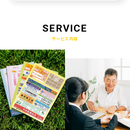
未来創造企業更新認定式典
2025.01.23
奈良県社会福祉協議会へ寄附金寄贈
SERVICE
2025.01.10
サービス内容
産学官金連携による「Discovery IBARAKI」が発刊されました
2024.12.17
赤穂市版「わたしの終活覚書」が神戸新聞に掲載されました
2024.11.14
エンディングノート「わたしの終活覚書」書き方講座開催
2024.10.25
赤穂市エンディングノート「わたしの終活覚書」発刊式にて
2024.06.17
「未来創造企業」の第9期に認定されました