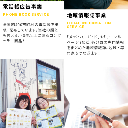
2023.07.24
電話帳広告事業
終活ガイド「旅じたくノート」を発行しました
PHONE BOOK SERVICE
地域情報誌事業
LOCAL INFORMATION
全国約400市町村の電話帳を出
2023.04.04
SERVICE
版・配布しています。当社の顔と
そうごうページが電子書籍化！
も言える、40年以上に渡るロング
「メディカルガイド」や「アニマル
セラー商品！
ページ」など、各分野の専門情報
2023.01.19
をまとめた地域情報誌。地域と専
「ウラオモテのある電話帳」がメディアに紹介されました
門家をつなぎます！
2023.01.13
弊社顧問税理士小関先生ラジオご出演