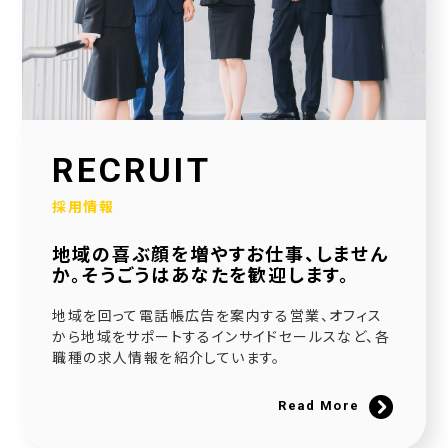
2026.01.30
当社公式SNSアカウントを立ち上げました！
2026.01.16
採用サイトを大幅リニューアルいたしました！
2025.12.23
RECRUIT
社会福祉協議会様と協働で生活べんり帳を制作いたしました
採用情報
2025.11.11
地域の喜ぶ顔を増やすお仕事、しません
広告枠付きエンディングノートの個別販売を開始しました！
か。そうごうはあなたを歓迎します。
2025.09.10
地域を回って電話帳広告を案内する営業、オフィス
NPO法人様と協働でエンディングノートを制作いたしました
から地域をサポートするインサイドセールスなど、各
職種の求人情報を紹介しています。
2025.08.20
官民協働事業として「佐用町エンディングノート」を制作いたしました
Read More
2025.06.21