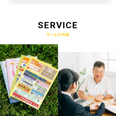
未来創造企業更新認定式典
2025.01.23
奈良県社会福祉協議会へ寄附金寄贈
SERVICE
2025.01.10
サービス内容
産学官金連携による「Discovery IBARAKI」が発刊されました
2024.12.17
赤穂市版「わたしの終活覚書」が神戸新聞に掲載されました
2024.11.14
エンディングノート「わたしの終活覚書」書き方講座開催
2024.10.25
赤穂市エンディングノート「わたしの終活覚書」発刊式にて
2024.06.17
「未来創造企業」の第9期に認定されました