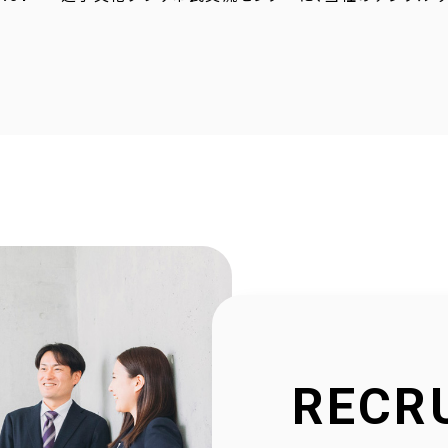
4.23
採用サイトに社員の声を1件追加しました！
4.20
2025年度奈良こども食堂ネットワークサポート活動報
4.07
採用サイトに社員の声を1件追加しました！
1.30
当社公式SNSアカウントを立ち上げました！
1.16
採用サイトを大幅リニューアルいたしました！
2.23
社会福祉協議会様と協働で生活べんり帳を制作いたし
1.11
広告枠付きエンディングノートの個別販売を開始しまし
RECR
9.10
NPO法人様と協働でエンディングノートを制作いたしま
8.20
官民協働事業として「佐用町エンディングノート」を制