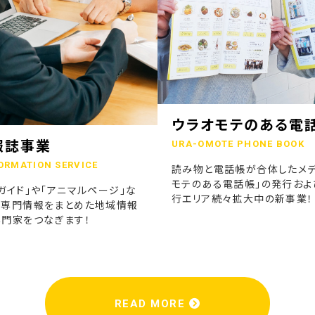
ウラオモテのある電
報誌事業
URA-OMOTE PHONE BOOK
ORMATION SERVICE
読み物と電話帳が合体したメデ
モテのある電話帳」の発行およ
ガイド」や「アニマルページ」な
行エリア続々拡大中の新事業！
の専門情報をまとめた地域情報
専門家をつなぎます！
READ MORE