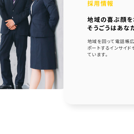
採用情報
6.21
未来創造企業更新認定式典
地域の喜ぶ顔を
1.23
奈良県社会福祉協議会へ寄附金寄贈
そうごうはあな
1.10
産学官金連携による「Discovery IBARAKI」が発刊
地域を回って電話帳広
ポートするインサイド
ています。
2.17
赤穂市版「わたしの終活覚書」が神戸新聞に掲載され
1.14
エンディングノート「わたしの終活覚書」書き方講座開
0.25
赤穂市エンディングノート「わたしの終活覚書」発刊式
6.17
「未来創造企業」の第9期に認定されました
7.24
終活ガイド「旅じたくノート」を発行しました
4.04
そうごうページが電子書籍化！