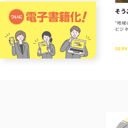
そう
“地域
ビジネ
SERV