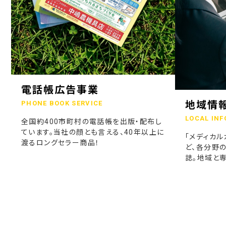
電話帳広告事業
地域情
PHONE BOOK SERVICE
LOCAL INF
全国約400市町村の電話帳を出版・配布し
ています。当社の顔とも言える、40年以上に
「メディカル
渡るロングセラー商品！
ど、各分野
誌。地域と