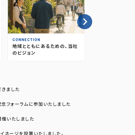
CONNECTION
INSIGHT
地域とともにあるための、当社
情報が“つながり
のビジョン
媒体のあり方とこ
だきました
記念フォーラムに参加いたしました
開催いたしました
イネージを設置いたしました。