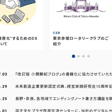
T
CSR
資産化”するためのDX
東京赤坂ロータリークラブのご
いて
紹介
7.03
『改訂版 小関勝紀ブログ』の書籍化に協力させていた
6.29
未来創造企業更新認定式典、経営実践研究会10周年
6.25
長野・奈良、各地域でエンディングノート書き方講座を
6.01
逗子文化プラザ市民交流センターに、当社のデジタルサ