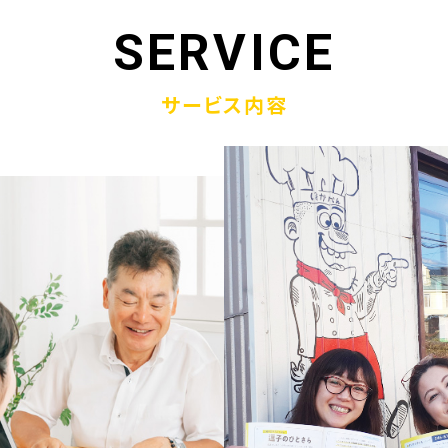
1.19
「ウラオモテのある電話帳」がメディアに紹介されまし
SERVICE
1.13
弊社顧問税理士小関先生ラジオご出演
サービス内容