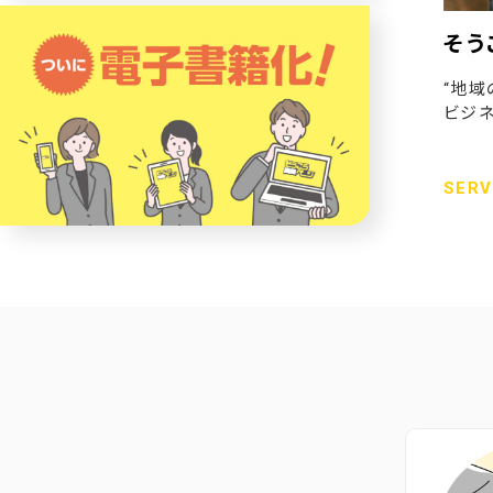
そう
“地域
ビジネ
SERV