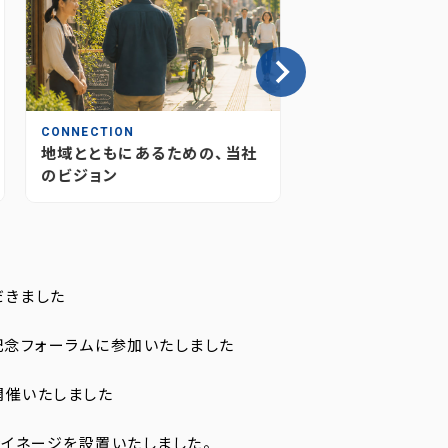
CONNECTION
INSIGHT
地域とともにあるための、当社
情報が“つながり
のビジョン
媒体のあり方とこ
だきました
記念フォーラムに参加いたしました
開催いたしました
イネージを設置いたしました。