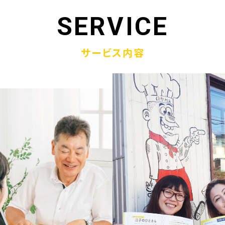
1.19
「ウラオモテのある電話帳」がメディアに紹介されまし
SERVICE
1.13
弊社顧問税理士小関先生ラジオご出演
サービス内容