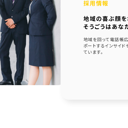
採用情報
6.21
未来創造企業更新認定式典
地域の喜ぶ顔を
1.23
奈良県社会福祉協議会へ寄附金寄贈
そうごうはあな
1.10
産学官金連携による「Discovery IBARAKI」が発刊
地域を回って電話帳広
ポートするインサイド
ています。
2.17
赤穂市版「わたしの終活覚書」が神戸新聞に掲載され
1.14
エンディングノート「わたしの終活覚書」書き方講座開
0.25
赤穂市エンディングノート「わたしの終活覚書」発刊式
6.17
「未来創造企業」の第9期に認定されました
7.24
終活ガイド「旅じたくノート」を発行しました
4.04
そうごうページが電子書籍化！