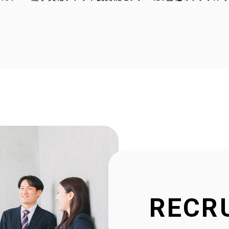
4.23
採用サイトに社員の声を1件追加しました！
4.20
2025年度奈良こども食堂ネットワークサポート活動報
4.07
採用サイトに社員の声を1件追加しました！
1.30
当社公式SNSアカウントを立ち上げました！
1.16
採用サイトを大幅リニューアルいたしました！
2.23
社会福祉協議会様と協働で生活べんり帳を制作いたし
1.11
広告枠付きエンディングノートの個別販売を開始しまし
RECR
9.10
NPO法人様と協働でエンディングノートを制作いたしま
8.20
官民協働事業として「佐用町エンディングノート」を制