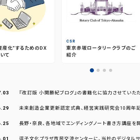
T
CSR
資産化”するためのDX
東京赤坂ロータリークラブのご
いて
紹介
7.03
『改訂版 小関勝紀ブログ』の書籍化に協力させていた
6.29
未来創造企業更新認定式典、経営実践研究会10周年
6.25
長野・奈良、各地域でエンディングノート書き方講座を
6.01
逗子文化プラザ市民交流センターに、当社のデジタルサ