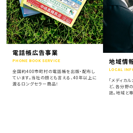
電話帳広告事業
地域情
PHONE BOOK SERVICE
LOCAL INF
全国約400市町村の電話帳を出版・配布し
ています。当社の顔とも言える、40年以上に
「メディカル
渡るロングセラー商品！
ど、各分野
誌。地域と