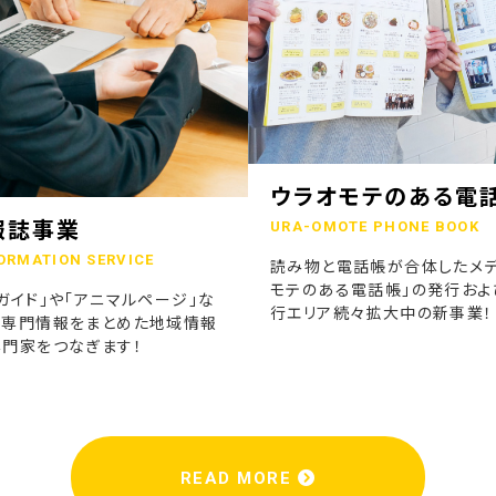
ウラオモテのある電
報誌事業
URA-OMOTE PHONE BOOK
ORMATION SERVICE
読み物と電話帳が合体したメデ
モテのある電話帳」の発行およ
ガイド」や「アニマルページ」な
行エリア続々拡大中の新事業！
の専門情報をまとめた地域情報
専門家をつなぎます！
READ MORE