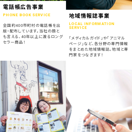
2023.07.24
電話帳広告事業
終活ガイド「旅じたくノート」を発行しました
PHONE BOOK SERVICE
地域情報誌事業
LOCAL INFORMATION
全国約400市町村の電話帳を出
2023.04.04
SERVICE
版・配布しています。当社の顔と
そうごうページが電子書籍化！
も言える、40年以上に渡るロング
「メディカルガイド」や「アニマル
セラー商品！
ページ」など、各分野の専門情報
2023.01.19
をまとめた地域情報誌。地域と専
「ウラオモテのある電話帳」がメディアに紹介されました
門家をつなぎます！
2023.01.13
弊社顧問税理士小関先生ラジオご出演