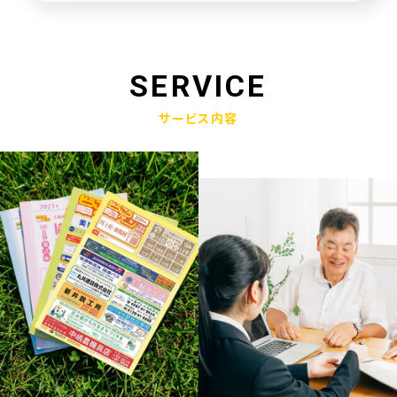
未来創造企業更新認定式典
2025.01.23
奈良県社会福祉協議会へ寄附金寄贈
SERVICE
2025.01.10
サービス内容
産学官金連携による「Discovery IBARAKI」が発刊されました
2024.12.17
赤穂市版「わたしの終活覚書」が神戸新聞に掲載されました
2024.11.14
エンディングノート「わたしの終活覚書」書き方講座開催
2024.10.25
赤穂市エンディングノート「わたしの終活覚書」発刊式にて
2024.06.17
「未来創造企業」の第9期に認定されました