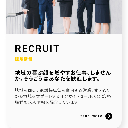
2026.01.30
当社公式SNSアカウントを立ち上げました！
2026.01.16
採用サイトを大幅リニューアルいたしました！
2025.12.23
RECRUIT
社会福祉協議会様と協働で生活べんり帳を制作いたしました
採用情報
2025.11.11
地域の喜ぶ顔を増やすお仕事、しません
広告枠付きエンディングノートの個別販売を開始しました！
か。そうごうはあなたを歓迎します。
2025.09.10
地域を回って電話帳広告を案内する営業、オフィス
NPO法人様と協働でエンディングノートを制作いたしました
から地域をサポートするインサイドセールスなど、各
職種の求人情報を紹介しています。
2025.08.20
官民協働事業として「佐用町エンディングノート」を制作いたしました
Read More
2025.06.21