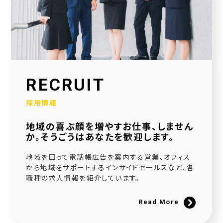
2026.01.30
当社公式SNSアカウントを立ち上げました！
2026.01.16
採用サイトを大幅リニューアルいたしました！
2025.12.23
RECRUIT
社会福祉協議会様と協働で生活べんり帳を制作いたしました
採用情報
2025.11.11
地域の喜ぶ顔を増やすお仕事、しません
広告枠付きエンディングノートの個別販売を開始しました！
か。そうごうはあなたを歓迎します。
2025.09.10
地域を回って電話帳広告を案内する営業、オフィス
NPO法人様と協働でエンディングノートを制作いたしました
から地域をサポートするインサイドセールスなど、各
職種の求人情報を紹介しています。
2025.08.20
官民協働事業として「佐用町エンディングノート」を制作いたしました
Read More
2025.06.21