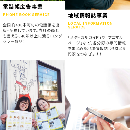
2023.07.24
電話帳広告事業
終活ガイド「旅じたくノート」を発行しました
PHONE BOOK SERVICE
地域情報誌事業
LOCAL INFORMATION
全国約400市町村の電話帳を出
2023.04.04
SERVICE
版・配布しています。当社の顔と
そうごうページが電子書籍化！
も言える、40年以上に渡るロング
「メディカルガイド」や「アニマル
セラー商品！
ページ」など、各分野の専門情報
2023.01.19
をまとめた地域情報誌。地域と専
「ウラオモテのある電話帳」がメディアに紹介されました
門家をつなぎます！
2023.01.13
弊社顧問税理士小関先生ラジオご出演