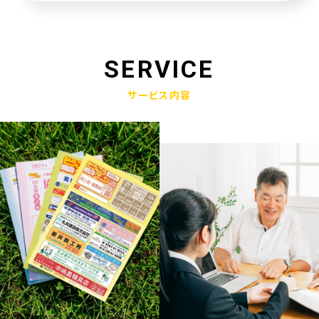
未来創造企業更新認定式典
2025.01.23
奈良県社会福祉協議会へ寄附金寄贈
SERVICE
2025.01.10
サービス内容
産学官金連携による「Discovery IBARAKI」が発刊されました
2024.12.17
赤穂市版「わたしの終活覚書」が神戸新聞に掲載されました
2024.11.14
エンディングノート「わたしの終活覚書」書き方講座開催
2024.10.25
赤穂市エンディングノート「わたしの終活覚書」発刊式にて
2024.06.17
「未来創造企業」の第9期に認定されました