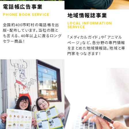
2023.07.24
電話帳広告事業
終活ガイド「旅じたくノート」を発行しました
PHONE BOOK SERVICE
地域情報誌事業
LOCAL INFORMATION
全国約400市町村の電話帳を出
2023.04.04
SERVICE
版・配布しています。当社の顔と
そうごうページが電子書籍化！
も言える、40年以上に渡るロング
「メディカルガイド」や「アニマル
セラー商品！
ページ」など、各分野の専門情報
2023.01.19
をまとめた地域情報誌。地域と専
「ウラオモテのある電話帳」がメディアに紹介されました
門家をつなぎます！
2023.01.13
弊社顧問税理士小関先生ラジオご出演