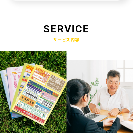
未来創造企業更新認定式典
2025.01.23
奈良県社会福祉協議会へ寄附金寄贈
SERVICE
2025.01.10
サービス内容
産学官金連携による「Discovery IBARAKI」が発刊されました
2024.12.17
赤穂市版「わたしの終活覚書」が神戸新聞に掲載されました
2024.11.14
エンディングノート「わたしの終活覚書」書き方講座開催
2024.10.25
赤穂市エンディングノート「わたしの終活覚書」発刊式にて
2024.06.17
「未来創造企業」の第9期に認定されました