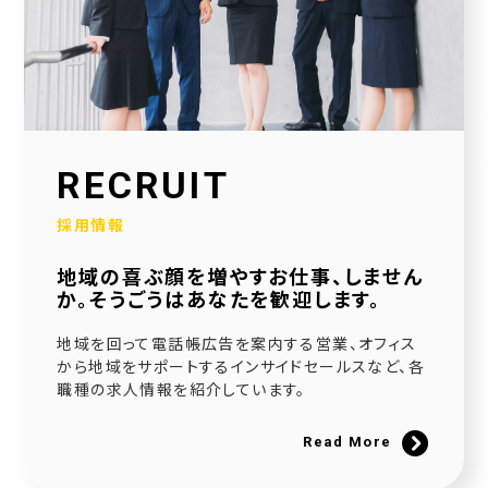
2026.01.30
当社公式SNSアカウントを立ち上げました！
2026.01.16
採用サイトを大幅リニューアルいたしました！
2025.12.23
RECRUIT
社会福祉協議会様と協働で生活べんり帳を制作いたしました
採用情報
2025.11.11
地域の喜ぶ顔を増やすお仕事、しません
広告枠付きエンディングノートの個別販売を開始しました！
か。そうごうはあなたを歓迎します。
2025.09.10
地域を回って電話帳広告を案内する営業、オフィス
NPO法人様と協働でエンディングノートを制作いたしました
から地域をサポートするインサイドセールスなど、各
職種の求人情報を紹介しています。
2025.08.20
官民協働事業として「佐用町エンディングノート」を制作いたしました
Read More
2025.06.21