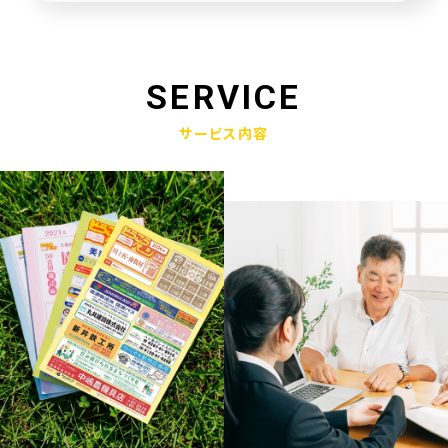
未来創造企業更新認定式典
2025.01.23
奈良県社会福祉協議会へ寄附金寄贈
SERVICE
2025.01.10
サービス内容
産学官金連携による「Discovery IBARAKI」が発刊されました
2024.12.17
赤穂市版「わたしの終活覚書」が神戸新聞に掲載されました
2024.11.14
エンディングノート「わたしの終活覚書」書き方講座開催
2024.10.25
赤穂市エンディングノート「わたしの終活覚書」発刊式にて
2024.06.17
「未来創造企業」の第9期に認定されました