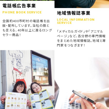
2023.07.24
電話帳広告事業
終活ガイド「旅じたくノート」を発行しました
PHONE BOOK SERVICE
地域情報誌事業
LOCAL INFORMATION
全国約400市町村の電話帳を出
2023.04.04
SERVICE
版・配布しています。当社の顔と
そうごうページが電子書籍化！
も言える、40年以上に渡るロング
「メディカルガイド」や「アニマル
セラー商品！
ページ」など、各分野の専門情報
2023.01.19
をまとめた地域情報誌。地域と専
「ウラオモテのある電話帳」がメディアに紹介されました
門家をつなぎます！
2023.01.13
弊社顧問税理士小関先生ラジオご出演