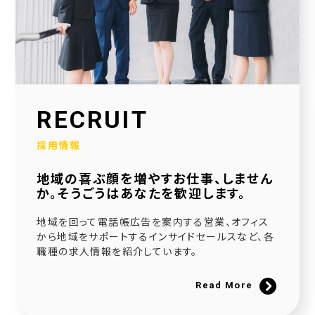
2026.01.30
当社公式SNSアカウントを立ち上げました！
2026.01.16
採用サイトを大幅リニューアルいたしました！
2025.12.23
RECRUIT
社会福祉協議会様と協働で生活べんり帳を制作いたしました
採用情報
2025.11.11
地域の喜ぶ顔を増やすお仕事、しません
広告枠付きエンディングノートの個別販売を開始しました！
か。そうごうはあなたを歓迎します。
2025.09.10
地域を回って電話帳広告を案内する営業、オフィス
NPO法人様と協働でエンディングノートを制作いたしました
から地域をサポートするインサイドセールスなど、各
職種の求人情報を紹介しています。
2025.08.20
官民協働事業として「佐用町エンディングノート」を制作いたしました
Read More
2025.06.21