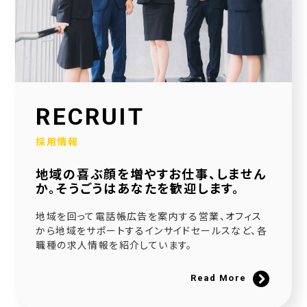
2026.01.30
当社公式SNSアカウントを立ち上げました！
2026.01.16
採用サイトを大幅リニューアルいたしました！
2025.12.23
RECRUIT
社会福祉協議会様と協働で生活べんり帳を制作いたしました
採用情報
2025.11.11
地域の喜ぶ顔を増やすお仕事、しません
広告枠付きエンディングノートの個別販売を開始しました！
か。そうごうはあなたを歓迎します。
2025.09.10
地域を回って電話帳広告を案内する営業、オフィス
NPO法人様と協働でエンディングノートを制作いたしました
から地域をサポートするインサイドセールスなど、各
職種の求人情報を紹介しています。
2025.08.20
官民協働事業として「佐用町エンディングノート」を制作いたしました
Read More
2025.06.21