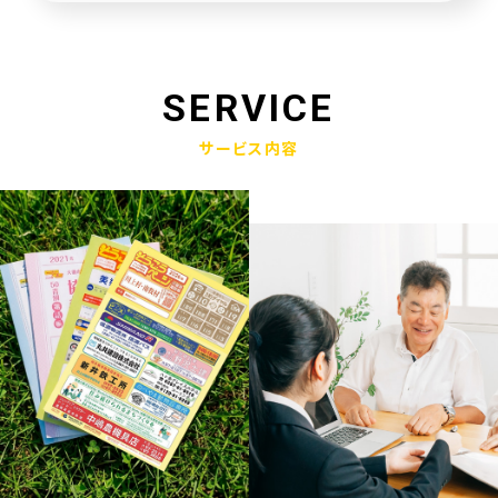
未来創造企業更新認定式典
2025.01.23
奈良県社会福祉協議会へ寄附金寄贈
SERVICE
2025.01.10
サービス内容
産学官金連携による「Discovery IBARAKI」が発刊されました
2024.12.17
赤穂市版「わたしの終活覚書」が神戸新聞に掲載されました
2024.11.14
エンディングノート「わたしの終活覚書」書き方講座開催
2024.10.25
赤穂市エンディングノート「わたしの終活覚書」発刊式にて
2024.06.17
「未来創造企業」の第9期に認定されました