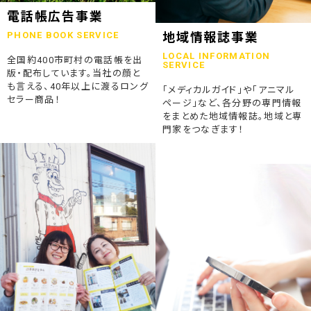
2023.07.24
電話帳広告事業
終活ガイド「旅じたくノート」を発行しました
PHONE BOOK SERVICE
地域情報誌事業
LOCAL INFORMATION
全国約400市町村の電話帳を出
2023.04.04
SERVICE
版・配布しています。当社の顔と
そうごうページが電子書籍化！
も言える、40年以上に渡るロング
「メディカルガイド」や「アニマル
セラー商品！
ページ」など、各分野の専門情報
2023.01.19
をまとめた地域情報誌。地域と専
「ウラオモテのある電話帳」がメディアに紹介されました
門家をつなぎます！
2023.01.13
弊社顧問税理士小関先生ラジオご出演