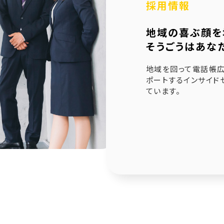
採用情報
6.21
未来創造企業更新認定式典
地域の喜ぶ顔を
1.23
奈良県社会福祉協議会へ寄附金寄贈
そうごうはあな
1.10
産学官金連携による「Discovery IBARAKI」が発刊
地域を回って電話帳広
ポートするインサイド
ています。
2.17
赤穂市版「わたしの終活覚書」が神戸新聞に掲載され
1.14
エンディングノート「わたしの終活覚書」書き方講座開
0.25
赤穂市エンディングノート「わたしの終活覚書」発刊式
6.17
「未来創造企業」の第9期に認定されました
7.24
終活ガイド「旅じたくノート」を発行しました
4.04
そうごうページが電子書籍化！