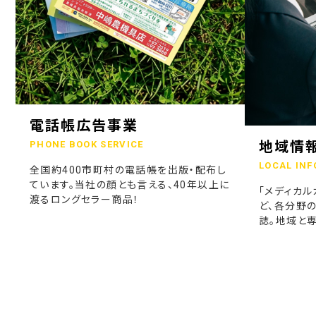
電話帳広告事業
地域情
PHONE BOOK SERVICE
LOCAL INF
全国約400市町村の電話帳を出版・配布し
ています。当社の顔とも言える、40年以上に
「メディカル
渡るロングセラー商品！
ど、各分野
誌。地域と