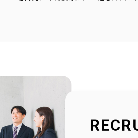
4.23
採用サイトに社員の声を1件追加しました！
4.20
2025年度奈良こども食堂ネットワークサポート活動報
4.07
採用サイトに社員の声を1件追加しました！
1.30
当社公式SNSアカウントを立ち上げました！
1.16
採用サイトを大幅リニューアルいたしました！
2.23
社会福祉協議会様と協働で生活べんり帳を制作いたし
1.11
広告枠付きエンディングノートの個別販売を開始しまし
RECR
9.10
NPO法人様と協働でエンディングノートを制作いたしま
8.20
官民協働事業として「佐用町エンディングノート」を制