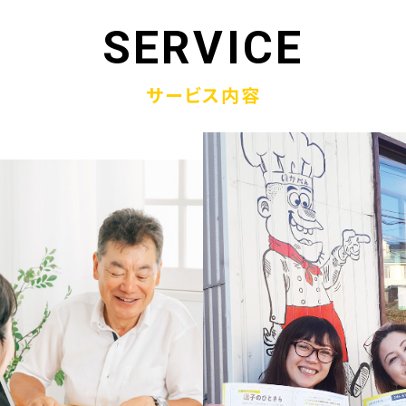
1.19
「ウラオモテのある電話帳」がメディアに紹介されまし
SERVICE
1.13
弊社顧問税理士小関先生ラジオご出演
サービス内容