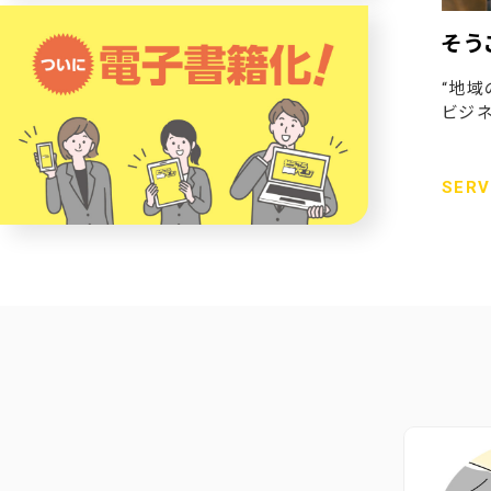
そう
“地域
ビジネ
SERV