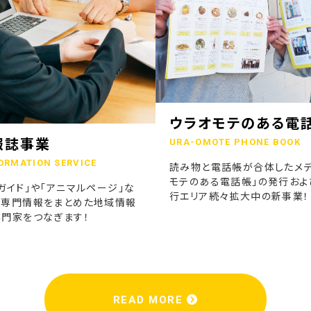
ウラオモテのある電
報誌事業
URA-OMOTE PHONE BOOK
ORMATION SERVICE
読み物と電話帳が合体したメデ
モテのある電話帳」の発行およ
ガイド」や「アニマルページ」な
行エリア続々拡大中の新事業！
の専門情報をまとめた地域情報
専門家をつなぎます！
READ MORE