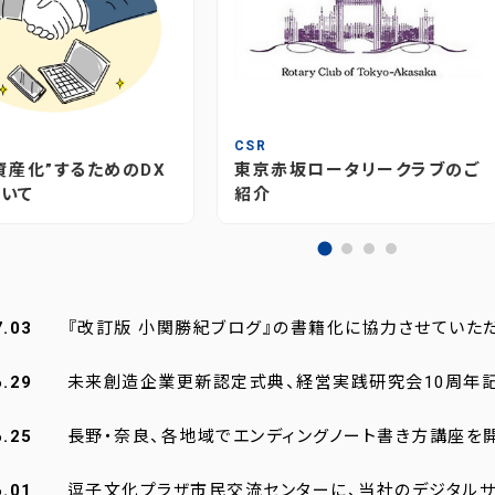
T
CSR
資産化”するためのDX
東京赤坂ロータリークラブのご
いて
紹介
7.03
『改訂版 小関勝紀ブログ』の書籍化に協力させていた
6.29
未来創造企業更新認定式典、経営実践研究会10周年
6.25
長野・奈良、各地域でエンディングノート書き方講座を
6.01
逗子文化プラザ市民交流センターに、当社のデジタルサ