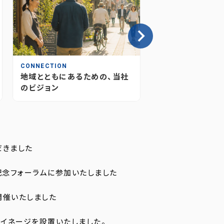
CONNECTION
INSIGHT
地域とともにあるための、当社
情報が“つながり
のビジョン
媒体のあり方とこ
だきました
記念フォーラムに参加いたしました
開催いたしました
イネージを設置いたしました。