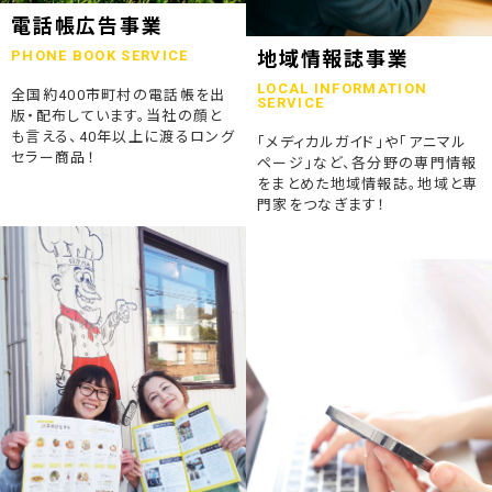
2023.07.24
電話帳広告事業
終活ガイド「旅じたくノート」を発行しました
PHONE BOOK SERVICE
地域情報誌事業
LOCAL INFORMATION
全国約400市町村の電話帳を出
2023.04.04
SERVICE
版・配布しています。当社の顔と
そうごうページが電子書籍化！
も言える、40年以上に渡るロング
「メディカルガイド」や「アニマル
セラー商品！
ページ」など、各分野の専門情報
2023.01.19
をまとめた地域情報誌。地域と専
「ウラオモテのある電話帳」がメディアに紹介されました
門家をつなぎます！
2023.01.13
弊社顧問税理士小関先生ラジオご出演