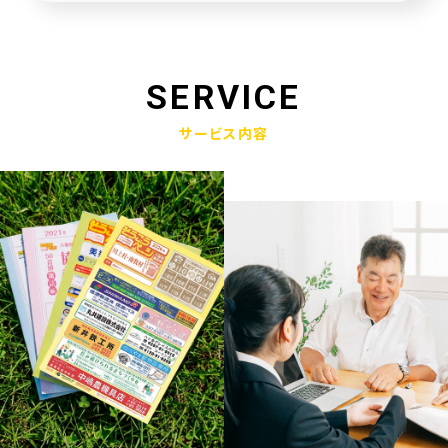
未来創造企業更新認定式典
2025.01.23
奈良県社会福祉協議会へ寄附金寄贈
SERVICE
2025.01.10
サービス内容
産学官金連携による「Discovery IBARAKI」が発刊されました
2024.12.17
赤穂市版「わたしの終活覚書」が神戸新聞に掲載されました
2024.11.14
エンディングノート「わたしの終活覚書」書き方講座開催
2024.10.25
赤穂市エンディングノート「わたしの終活覚書」発刊式にて
2024.06.17
「未来創造企業」の第9期に認定されました