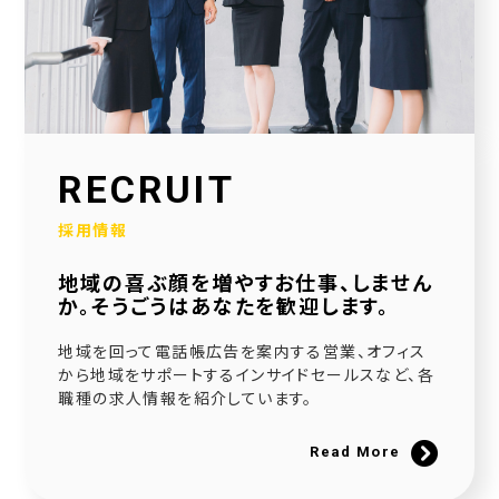
2026.01.30
当社公式SNSアカウントを立ち上げました！
2026.01.16
採用サイトを大幅リニューアルいたしました！
2025.12.23
RECRUIT
社会福祉協議会様と協働で生活べんり帳を制作いたしました
採用情報
2025.11.11
地域の喜ぶ顔を増やすお仕事、しません
広告枠付きエンディングノートの個別販売を開始しました！
か。そうごうはあなたを歓迎します。
2025.09.10
地域を回って電話帳広告を案内する営業、オフィス
NPO法人様と協働でエンディングノートを制作いたしました
から地域をサポートするインサイドセールスなど、各
職種の求人情報を紹介しています。
2025.08.20
官民協働事業として「佐用町エンディングノート」を制作いたしました
Read More
2025.06.21