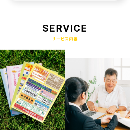
未来創造企業更新認定式典
2025.01.23
奈良県社会福祉協議会へ寄附金寄贈
SERVICE
2025.01.10
サービス内容
産学官金連携による「Discovery IBARAKI」が発刊されました
2024.12.17
赤穂市版「わたしの終活覚書」が神戸新聞に掲載されました
2024.11.14
エンディングノート「わたしの終活覚書」書き方講座開催
2024.10.25
赤穂市エンディングノート「わたしの終活覚書」発刊式にて
2024.06.17
「未来創造企業」の第9期に認定されました