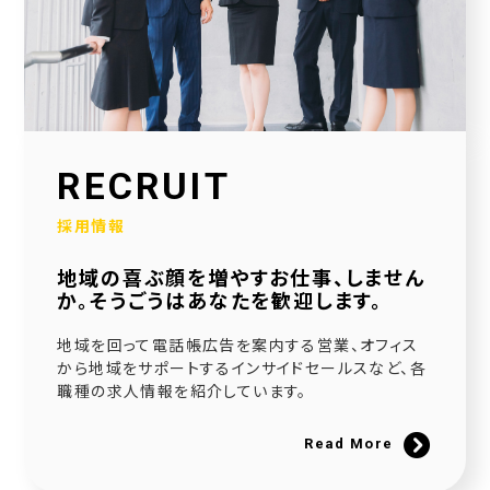
2026.01.30
当社公式SNSアカウントを立ち上げました！
2026.01.16
採用サイトを大幅リニューアルいたしました！
2025.12.23
RECRUIT
社会福祉協議会様と協働で生活べんり帳を制作いたしました
採用情報
2025.11.11
地域の喜ぶ顔を増やすお仕事、しません
広告枠付きエンディングノートの個別販売を開始しました！
か。そうごうはあなたを歓迎します。
2025.09.10
地域を回って電話帳広告を案内する営業、オフィス
NPO法人様と協働でエンディングノートを制作いたしました
から地域をサポートするインサイドセールスなど、各
職種の求人情報を紹介しています。
2025.08.20
官民協働事業として「佐用町エンディングノート」を制作いたしました
Read More
2025.06.21