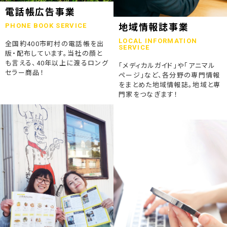
2023.07.24
電話帳広告事業
終活ガイド「旅じたくノート」を発行しました
PHONE BOOK SERVICE
地域情報誌事業
LOCAL INFORMATION
全国約400市町村の電話帳を出
2023.04.04
SERVICE
版・配布しています。当社の顔と
そうごうページが電子書籍化！
も言える、40年以上に渡るロング
「メディカルガイド」や「アニマル
セラー商品！
ページ」など、各分野の専門情報
2023.01.19
をまとめた地域情報誌。地域と専
「ウラオモテのある電話帳」がメディアに紹介されました
門家をつなぎます！
2023.01.13
弊社顧問税理士小関先生ラジオご出演