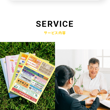
未来創造企業更新認定式典
2025.01.23
奈良県社会福祉協議会へ寄附金寄贈
SERVICE
2025.01.10
サービス内容
産学官金連携による「Discovery IBARAKI」が発刊されました
2024.12.17
赤穂市版「わたしの終活覚書」が神戸新聞に掲載されました
2024.11.14
エンディングノート「わたしの終活覚書」書き方講座開催
2024.10.25
赤穂市エンディングノート「わたしの終活覚書」発刊式にて
2024.06.17
「未来創造企業」の第9期に認定されました