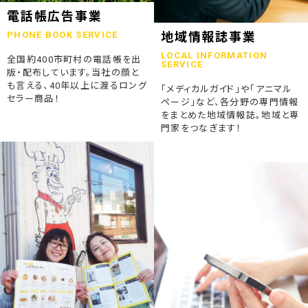
2023.07.24
電話帳広告事業
終活ガイド「旅じたくノート」を発行しました
PHONE BOOK SERVICE
地域情報誌事業
LOCAL INFORMATION
全国約400市町村の電話帳を出
2023.04.04
SERVICE
版・配布しています。当社の顔と
そうごうページが電子書籍化！
も言える、40年以上に渡るロング
「メディカルガイド」や「アニマル
セラー商品！
ページ」など、各分野の専門情報
2023.01.19
をまとめた地域情報誌。地域と専
「ウラオモテのある電話帳」がメディアに紹介されました
門家をつなぎます！
2023.01.13
弊社顧問税理士小関先生ラジオご出演