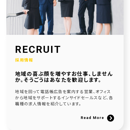
2026.01.30
当社公式SNSアカウントを立ち上げました！
2026.01.16
採用サイトを大幅リニューアルいたしました！
2025.12.23
RECRUIT
社会福祉協議会様と協働で生活べんり帳を制作いたしました
採用情報
2025.11.11
地域の喜ぶ顔を増やすお仕事、しません
広告枠付きエンディングノートの個別販売を開始しました！
か。そうごうはあなたを歓迎します。
2025.09.10
地域を回って電話帳広告を案内する営業、オフィス
NPO法人様と協働でエンディングノートを制作いたしました
から地域をサポートするインサイドセールスなど、各
職種の求人情報を紹介しています。
2025.08.20
官民協働事業として「佐用町エンディングノート」を制作いたしました
Read More
2025.06.21