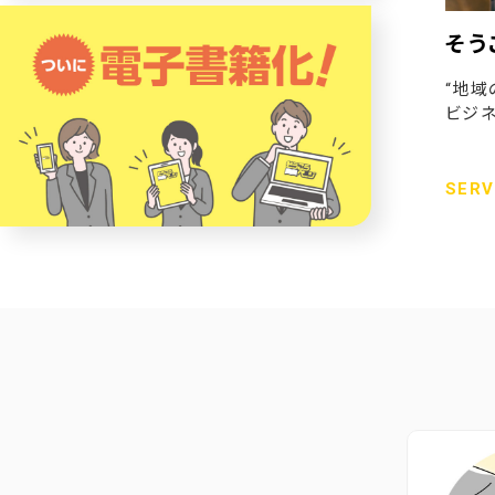
そう
“地域
ビジネ
SERV