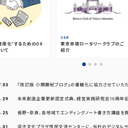
T
CSR
資産化”するためのDX
東京赤坂ロータリークラブのご
いて
紹介
7.03
『改訂版 小関勝紀ブログ』の書籍化に協力させていた
6.29
未来創造企業更新認定式典、経営実践研究会10周年
6.25
長野・奈良、各地域でエンディングノート書き方講座を
6.01
逗子文化プラザ市民交流センターに、当社のデジタルサ