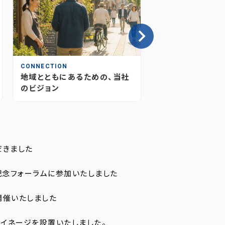
CONNECTION
INSIGHT
地域とともにあるための、当社
情報が“つながり
のビジョン
媒体のあり方とこ
だきました
記念フォーラムに参加いたしました
開催いたしました
イネージを設置いたしました。