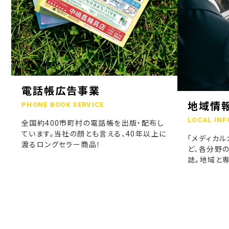
電話帳広告事業
地域情
PHONE BOOK SERVICE
LOCAL INF
全国約400市町村の電話帳を出版・配布し
ています。当社の顔とも言える、40年以上に
「メディカル
渡るロングセラー商品！
ど、各分野
誌。地域と