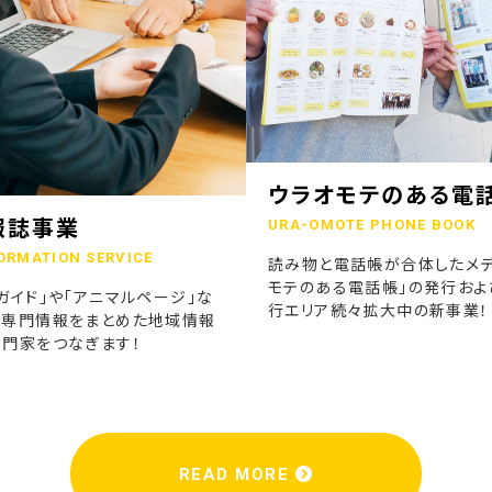
ウラオモテのある電
報誌事業
URA-OMOTE PHONE BOOK
ORMATION SERVICE
読み物と電話帳が合体したメデ
モテのある電話帳」の発行およ
ガイド」や「アニマルページ」な
行エリア続々拡大中の新事業！
の専門情報をまとめた地域情報
専門家をつなぎます！
READ MORE