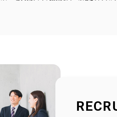
4.23
採用サイトに社員の声を1件追加しました！
4.20
2025年度奈良こども食堂ネットワークサポート活動報
4.07
採用サイトに社員の声を1件追加しました！
1.30
当社公式SNSアカウントを立ち上げました！
1.16
採用サイトを大幅リニューアルいたしました！
2.23
社会福祉協議会様と協働で生活べんり帳を制作いたし
1.11
広告枠付きエンディングノートの個別販売を開始しまし
RECR
9.10
NPO法人様と協働でエンディングノートを制作いたしま
8.20
官民協働事業として「佐用町エンディングノート」を制