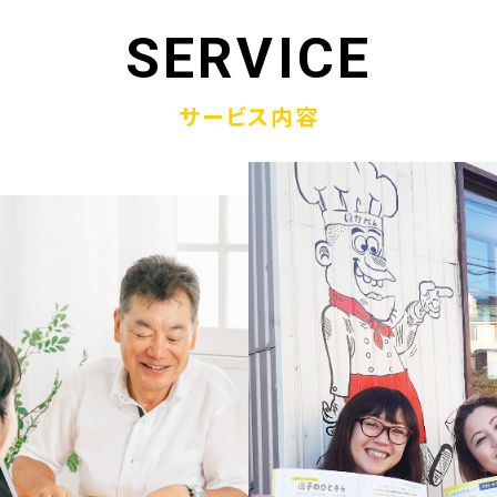
1.19
「ウラオモテのある電話帳」がメディアに紹介されまし
SERVICE
1.13
弊社顧問税理士小関先生ラジオご出演
サービス内容