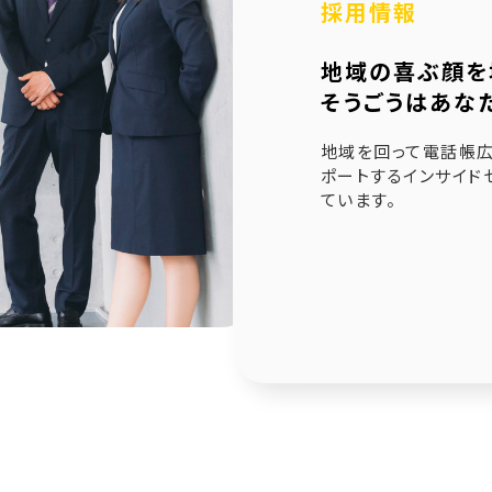
採用情報
6.21
未来創造企業更新認定式典
地域の喜ぶ顔を
1.23
奈良県社会福祉協議会へ寄附金寄贈
そうごうはあな
1.10
産学官金連携による「Discovery IBARAKI」が発刊
地域を回って電話帳広
ポートするインサイド
ています。
2.17
赤穂市版「わたしの終活覚書」が神戸新聞に掲載され
1.14
エンディングノート「わたしの終活覚書」書き方講座開
0.25
赤穂市エンディングノート「わたしの終活覚書」発刊式
6.17
「未来創造企業」の第9期に認定されました
7.24
終活ガイド「旅じたくノート」を発行しました
4.04
そうごうページが電子書籍化！