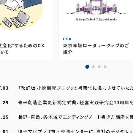
T
CSR
資産化”するためのDX
東京赤坂ロータリークラブのご
いて
紹介
7.03
『改訂版 小関勝紀ブログ』の書籍化に協力させていた
6.29
未来創造企業更新認定式典、経営実践研究会10周年
6.25
長野・奈良、各地域でエンディングノート書き方講座を
6.01
逗子文化プラザ市民交流センターに、当社のデジタルサ