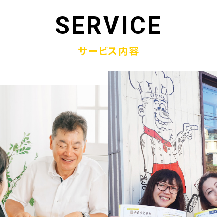
1.19
「ウラオモテのある電話帳」がメディアに紹介されまし
SERVICE
1.13
弊社顧問税理士小関先生ラジオご出演
サービス内容