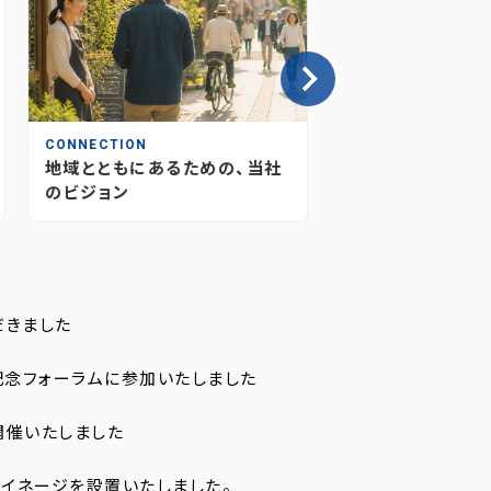
CONNECTION
INSIGHT
地域とともにあるための、当社
情報が“つながり
のビジョン
媒体のあり方とこ
だきました
記念フォーラムに参加いたしました
開催いたしました
イネージを設置いたしました。