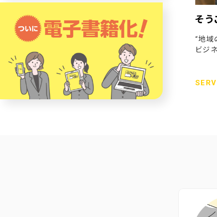
そう
“地域
ビジネ
SERV