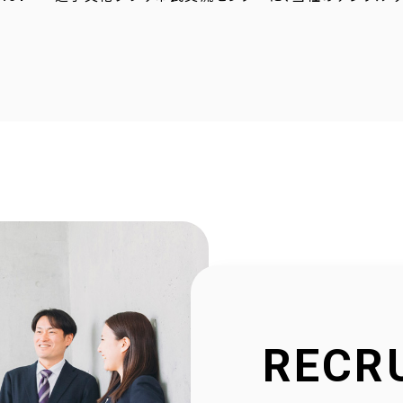
4.23
採用サイトに社員の声を1件追加しました！
4.20
2025年度奈良こども食堂ネットワークサポート活動報
4.07
採用サイトに社員の声を1件追加しました！
1.30
当社公式SNSアカウントを立ち上げました！
1.16
採用サイトを大幅リニューアルいたしました！
2.23
社会福祉協議会様と協働で生活べんり帳を制作いたし
1.11
広告枠付きエンディングノートの個別販売を開始しまし
RECR
9.10
NPO法人様と協働でエンディングノートを制作いたしま
8.20
官民協働事業として「佐用町エンディングノート」を制