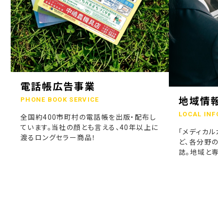
電話帳広告事業
地域情
PHONE BOOK SERVICE
LOCAL INF
全国約400市町村の電話帳を出版・配布し
ています。当社の顔とも言える、40年以上に
「メディカル
渡るロングセラー商品！
ど、各分野
誌。地域と