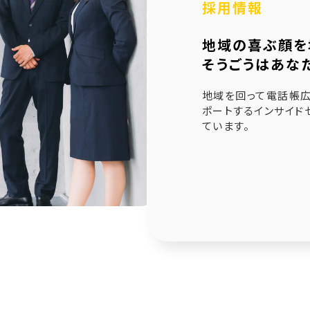
採用情報
6.21
未来創造企業更新認定式典
地域の喜ぶ顔を
1.23
奈良県社会福祉協議会へ寄附金寄贈
そうごうはあな
1.10
産学官金連携による「Discovery IBARAKI」が発刊
地域を回って電話帳広
ポートするインサイド
ています。
2.17
赤穂市版「わたしの終活覚書」が神戸新聞に掲載され
1.14
エンディングノート「わたしの終活覚書」書き方講座開
0.25
赤穂市エンディングノート「わたしの終活覚書」発刊式
6.17
「未来創造企業」の第9期に認定されました
7.24
終活ガイド「旅じたくノート」を発行しました
4.04
そうごうページが電子書籍化！