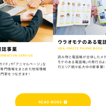
ウラオモテのある電
報誌事業
URA-OMOTE PHONE BOOK
ORMATION SERVICE
読み物と電話帳が合体したメデ
モテのある電話帳」の発行およ
ガイド」や「アニマルページ」な
行エリア続々拡大中の新事業！
の専門情報をまとめた地域情報
専門家をつなぎます！
READ MORE