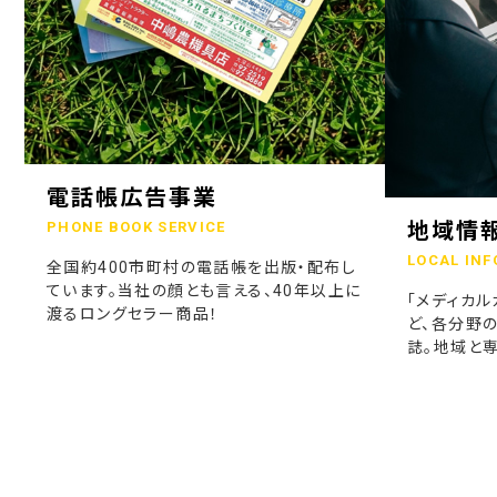
電話帳広告事業
地域情
PHONE BOOK SERVICE
LOCAL INF
全国約400市町村の電話帳を出版・配布し
ています。当社の顔とも言える、40年以上に
「メディカル
渡るロングセラー商品！
ど、各分野
誌。地域と