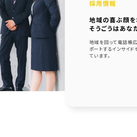
採用情報
6.21
未来創造企業更新認定式典
地域の喜ぶ顔を
1.23
奈良県社会福祉協議会へ寄附金寄贈
そうごうはあな
1.10
産学官金連携による「Discovery IBARAKI」が発刊
地域を回って電話帳広
ポートするインサイド
ています。
2.17
赤穂市版「わたしの終活覚書」が神戸新聞に掲載され
1.14
エンディングノート「わたしの終活覚書」書き方講座開
0.25
赤穂市エンディングノート「わたしの終活覚書」発刊式
6.17
「未来創造企業」の第9期に認定されました
7.24
終活ガイド「旅じたくノート」を発行しました
4.04
そうごうページが電子書籍化！