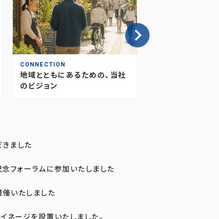
CONNECTION
INSIGHT
地域とともにあるための、当社
情報が“つながり
のビジョン
媒体のあり方とこ
だきました
記念フォーラムに参加いたしました
開催いたしました
イネージを設置いたしました。