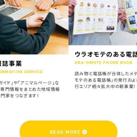
ウラオモテのある電
報誌事業
URA-OMOTE PHONE BOOK
ORMATION SERVICE
読み物と電話帳が合体したメデ
モテのある電話帳」の発行およ
ガイド」や「アニマルページ」な
行エリア続々拡大中の新事業！
の専門情報をまとめた地域情報
専門家をつなぎます！
READ MORE