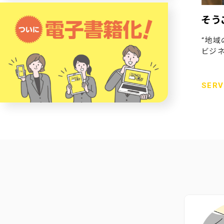
そう
“地域
ビジネ
SERV