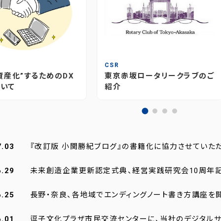
T
CSR
資産化”するためのDX
東京赤坂ロータリークラブのご
いて
紹介
7.03
『改訂版 小関勝紀ブログ』の書籍化に協力させていた
6.29
未来創造企業更新認定式典、経営実践研究会10周年
6.25
長野・奈良、各地域でエンディングノート書き方講座を
6.01
逗子文化プラザ市民交流センターに、当社のデジタルサ