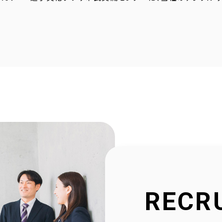
4.23
採用サイトに社員の声を1件追加しました！
4.20
2025年度奈良こども食堂ネットワークサポート活動報
4.07
採用サイトに社員の声を1件追加しました！
1.30
当社公式SNSアカウントを立ち上げました！
1.16
採用サイトを大幅リニューアルいたしました！
2.23
社会福祉協議会様と協働で生活べんり帳を制作いたし
1.11
広告枠付きエンディングノートの個別販売を開始しまし
RECR
9.10
NPO法人様と協働でエンディングノートを制作いたしま
8.20
官民協働事業として「佐用町エンディングノート」を制