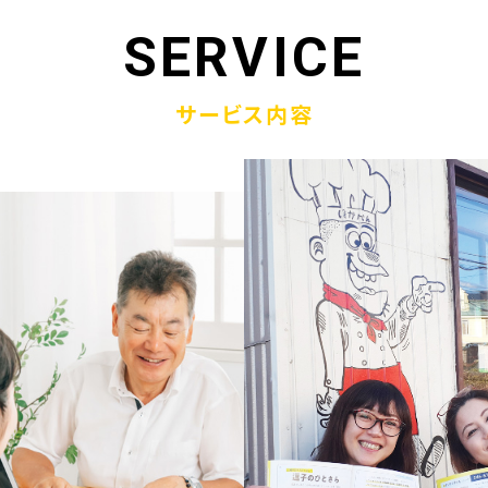
1.19
「ウラオモテのある電話帳」がメディアに紹介されまし
SERVICE
1.13
弊社顧問税理士小関先生ラジオご出演
サービス内容