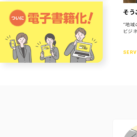
そう
“地域
ビジネ
SERV