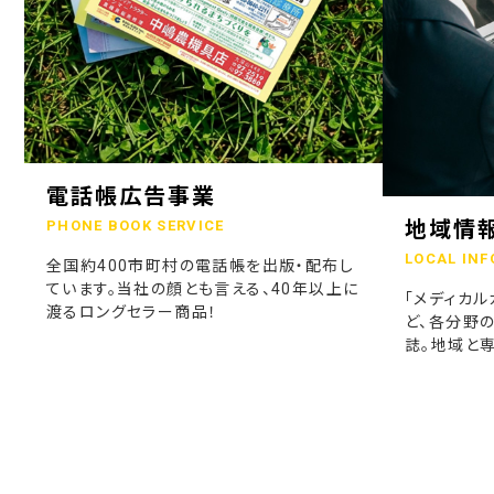
電話帳広告事業
地域情
PHONE BOOK SERVICE
LOCAL INF
全国約400市町村の電話帳を出版・配布し
ています。当社の顔とも言える、40年以上に
「メディカル
渡るロングセラー商品！
ど、各分野
誌。地域と