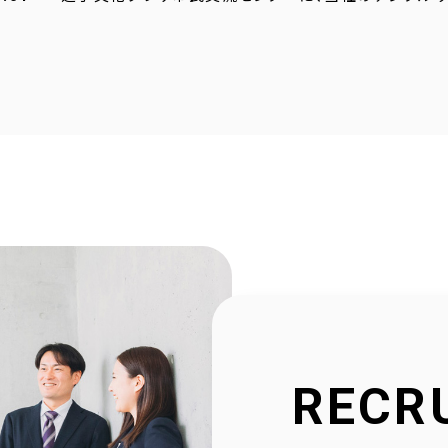
4.23
採用サイトに社員の声を1件追加しました！
4.20
2025年度奈良こども食堂ネットワークサポート活動報
4.07
採用サイトに社員の声を1件追加しました！
1.30
当社公式SNSアカウントを立ち上げました！
1.16
採用サイトを大幅リニューアルいたしました！
2.23
社会福祉協議会様と協働で生活べんり帳を制作いたし
1.11
広告枠付きエンディングノートの個別販売を開始しまし
RECR
9.10
NPO法人様と協働でエンディングノートを制作いたしま
8.20
官民協働事業として「佐用町エンディングノート」を制