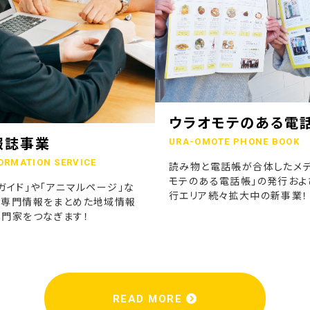
ウラオモテのある電
報誌事業
URA-OMOTE PHONE BOOK
ORMATION SERVICE
読み物と電話帳が合体したメデ
モテのある電話帳」の発行およ
ガイド」や「アニマルページ」な
行エリア続々拡大中の新事業！
の専門情報をまとめた地域情報
専門家をつなぎます！
READ MORE