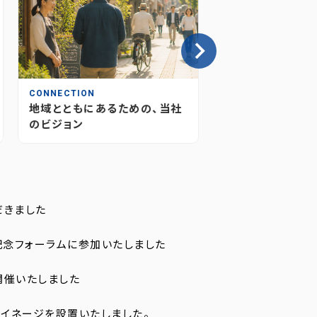
CONNECTION
INSIGHT
地域とともにあるための、当社
情報が“つながり
のビジョン
媒体のあり方とこ
だきました
記念フォーラムに参加いたしました
開催いたしました
イネージを設置いたしました。