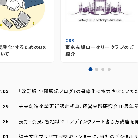
T
CSR
資産化”するためのDX
東京赤坂ロータリークラブのご
いて
紹介
7.03
『改訂版 小関勝紀ブログ』の書籍化に協力させていた
6.29
未来創造企業更新認定式典、経営実践研究会10周年
6.25
長野・奈良、各地域でエンディングノート書き方講座を
6.01
逗子文化プラザ市民交流センターに、当社のデジタルサ