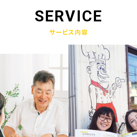
1.19
「ウラオモテのある電話帳」がメディアに紹介されまし
SERVICE
1.13
弊社顧問税理士小関先生ラジオご出演
サービス内容