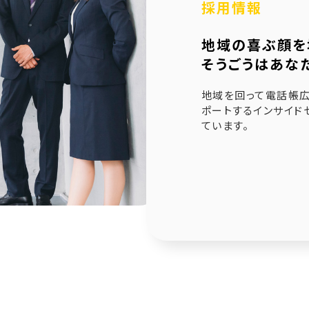
採用情報
6.21
未来創造企業更新認定式典
地域の喜ぶ顔を
1.23
奈良県社会福祉協議会へ寄附金寄贈
そうごうはあな
1.10
産学官金連携による「Discovery IBARAKI」が発刊
地域を回って電話帳広
ポートするインサイド
ています。
2.17
赤穂市版「わたしの終活覚書」が神戸新聞に掲載され
1.14
エンディングノート「わたしの終活覚書」書き方講座開
0.25
赤穂市エンディングノート「わたしの終活覚書」発刊式
6.17
「未来創造企業」の第9期に認定されました
7.24
終活ガイド「旅じたくノート」を発行しました
4.04
そうごうページが電子書籍化！