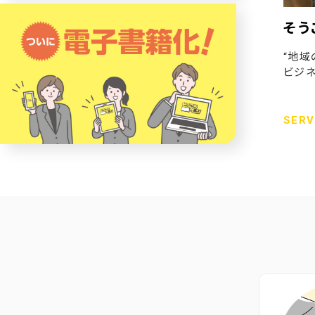
そう
“地域
ビジネ
SERV