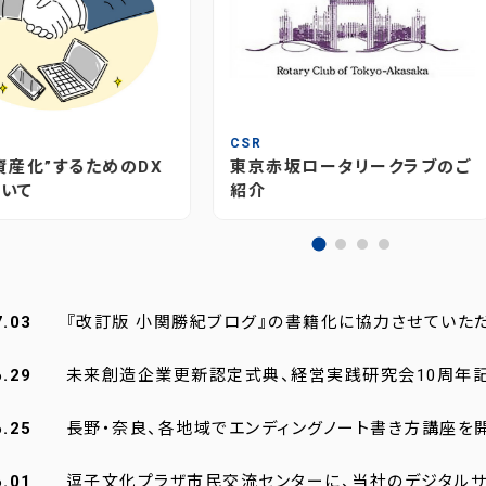
T
CSR
資産化”するためのDX
東京赤坂ロータリークラブのご
いて
紹介
7.03
『改訂版 小関勝紀ブログ』の書籍化に協力させていた
6.29
未来創造企業更新認定式典、経営実践研究会10周年
6.25
長野・奈良、各地域でエンディングノート書き方講座を
6.01
逗子文化プラザ市民交流センターに、当社のデジタルサ