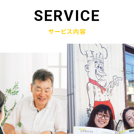
1.19
「ウラオモテのある電話帳」がメディアに紹介されまし
SERVICE
1.13
弊社顧問税理士小関先生ラジオご出演
サービス内容