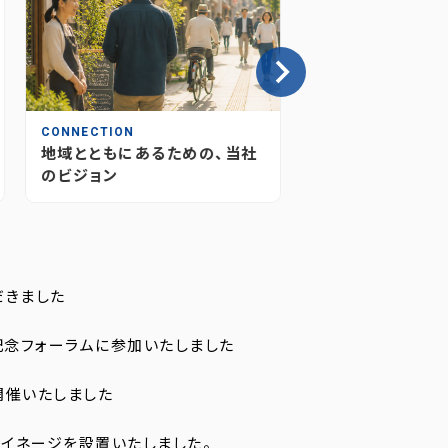
CONNECTION
INSIGHT
地域とともにあるための、当社
情報が“つながり
のビジョン
媒体のあり方とこ
だきました
記念フォーラムに参加いたしました
開催いたしました
イネージを設置いたしました。