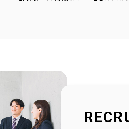
4.23
採用サイトに社員の声を1件追加しました！
4.20
2025年度奈良こども食堂ネットワークサポート活動報
4.07
採用サイトに社員の声を1件追加しました！
1.30
当社公式SNSアカウントを立ち上げました！
1.16
採用サイトを大幅リニューアルいたしました！
2.23
社会福祉協議会様と協働で生活べんり帳を制作いたし
1.11
広告枠付きエンディングノートの個別販売を開始しまし
RECR
9.10
NPO法人様と協働でエンディングノートを制作いたしま
8.20
官民協働事業として「佐用町エンディングノート」を制