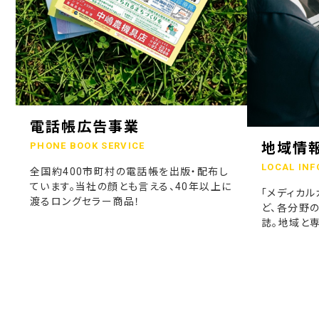
電話帳広告事業
地域情
PHONE BOOK SERVICE
LOCAL INF
全国約400市町村の電話帳を出版・配布し
ています。当社の顔とも言える、40年以上に
「メディカル
渡るロングセラー商品！
ど、各分野
誌。地域と