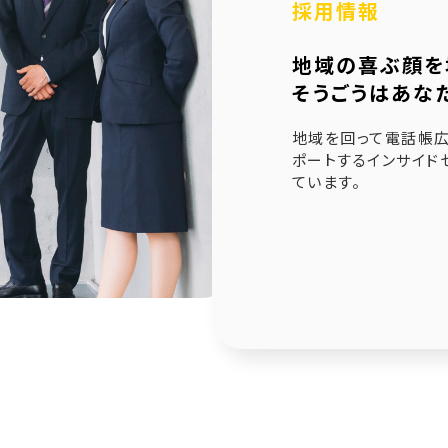
採用情報
6.21
未来創造企業更新認定式典
地域の喜ぶ顔を
1.23
奈良県社会福祉協議会へ寄附金寄贈
そうごうはあな
1.10
産学官金連携による「Discovery IBARAKI」が発刊
地域を回って電話帳広
ポートするインサイド
ています。
2.17
赤穂市版「わたしの終活覚書」が神戸新聞に掲載され
1.14
エンディングノート「わたしの終活覚書」書き方講座開
0.25
赤穂市エンディングノート「わたしの終活覚書」発刊式
6.17
「未来創造企業」の第9期に認定されました
7.24
終活ガイド「旅じたくノート」を発行しました
4.04
そうごうページが電子書籍化！