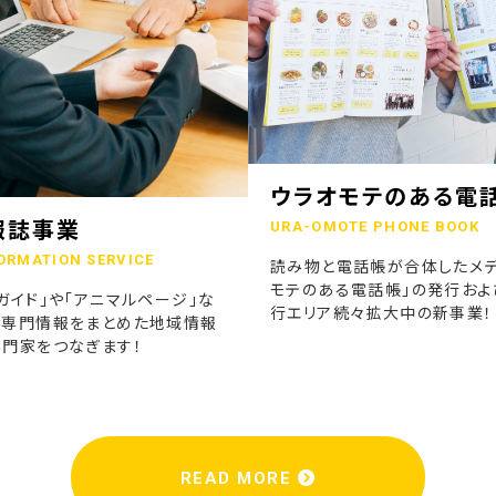
ウラオモテのある電
報誌事業
URA-OMOTE PHONE BOOK
ORMATION SERVICE
読み物と電話帳が合体したメデ
モテのある電話帳」の発行およ
ガイド」や「アニマルページ」な
行エリア続々拡大中の新事業！
の専門情報をまとめた地域情報
専門家をつなぎます！
READ MORE