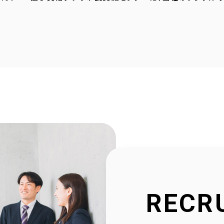
4.23
採用サイトに社員の声を1件追加しました！
4.20
2025年度奈良こども食堂ネットワークサポート活動報
4.07
採用サイトに社員の声を1件追加しました！
1.30
当社公式SNSアカウントを立ち上げました！
1.16
採用サイトを大幅リニューアルいたしました！
2.23
社会福祉協議会様と協働で生活べんり帳を制作いたし
1.11
広告枠付きエンディングノートの個別販売を開始しまし
RECR
9.10
NPO法人様と協働でエンディングノートを制作いたしま
8.20
官民協働事業として「佐用町エンディングノート」を制