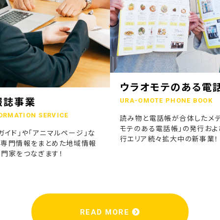
ウラオモテのある電
報誌事業
URA-OMOTE PHONE BOOK
ORMATION SERVICE
読み物と電話帳が合体したメデ
モテのある電話帳」の発行およ
ガイド」や「アニマルページ」な
行エリア続々拡大中の新事業！
の専門情報をまとめた地域情報
専門家をつなぎます！
READ MORE