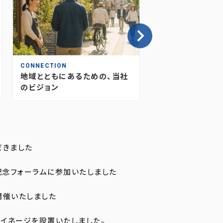
CONNECTION
INSIGHT
地域とともにあるための、当社
情報が“つながり
のビジョン
媒体のあり方とこ
だきました
記念フォーラムに参加いたしました
開催いたしました
イネージを設置いたしました。