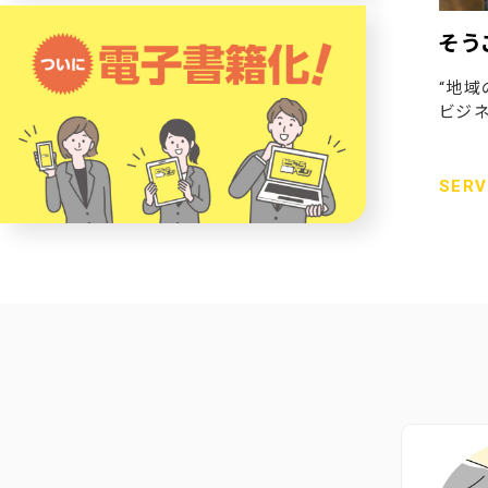
そう
“地域
ビジネ
SERV