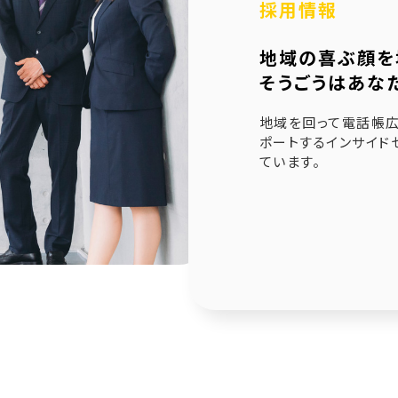
採用情報
6.21
未来創造企業更新認定式典
地域の喜ぶ顔を
1.23
奈良県社会福祉協議会へ寄附金寄贈
そうごうはあな
1.10
産学官金連携による「Discovery IBARAKI」が発刊
地域を回って電話帳広
ポートするインサイド
ています。
2.17
赤穂市版「わたしの終活覚書」が神戸新聞に掲載され
1.14
エンディングノート「わたしの終活覚書」書き方講座開
0.25
赤穂市エンディングノート「わたしの終活覚書」発刊式
6.17
「未来創造企業」の第9期に認定されました
7.24
終活ガイド「旅じたくノート」を発行しました
4.04
そうごうページが電子書籍化！