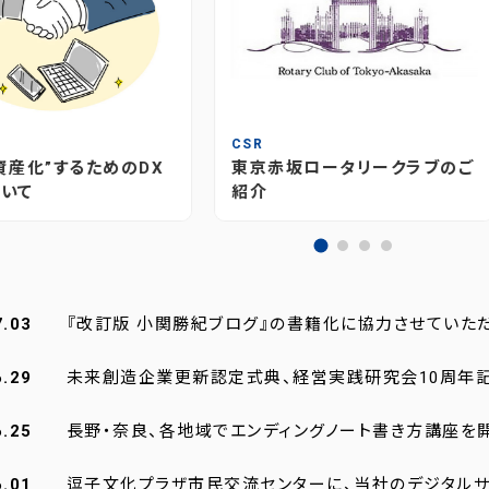
T
CSR
資産化”するためのDX
東京赤坂ロータリークラブのご
いて
紹介
7.03
『改訂版 小関勝紀ブログ』の書籍化に協力させていた
6.29
未来創造企業更新認定式典、経営実践研究会10周年
6.25
長野・奈良、各地域でエンディングノート書き方講座を
6.01
逗子文化プラザ市民交流センターに、当社のデジタルサ