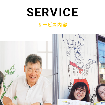
1.19
「ウラオモテのある電話帳」がメディアに紹介されまし
SERVICE
1.13
弊社顧問税理士小関先生ラジオご出演
サービス内容