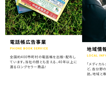
電話帳広告事業
地域情
PHONE BOOK SERVICE
LOCAL INF
全国約400市町村の電話帳を出版・配布し
ています。当社の顔とも言える、40年以上に
「メディカル
渡るロングセラー商品！
ど、各分野
誌。地域と