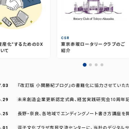
T
CSR
資産化”するためのDX
東京赤坂ロータリークラブのご
いて
紹介
7.03
『改訂版 小関勝紀ブログ』の書籍化に協力させていた
6.29
未来創造企業更新認定式典、経営実践研究会10周年
6.25
長野・奈良、各地域でエンディングノート書き方講座を
6.01
逗子文化プラザ市民交流センターに、当社のデジタルサ