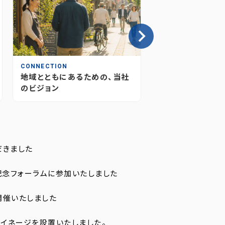
CONNECTION
INSIGHT
地域とともにあるための、当社
情報が“つながり
のビジョン
媒体のあり方とこ
だきました
記念フォーラムに参加いたしました
開催いたしました
イネージを設置いたしました。