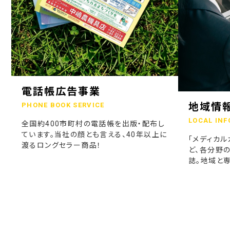
電話帳広告事業
地域情
PHONE BOOK SERVICE
LOCAL INF
全国約400市町村の電話帳を出版・配布し
ています。当社の顔とも言える、40年以上に
「メディカル
渡るロングセラー商品！
ど、各分野
誌。地域と