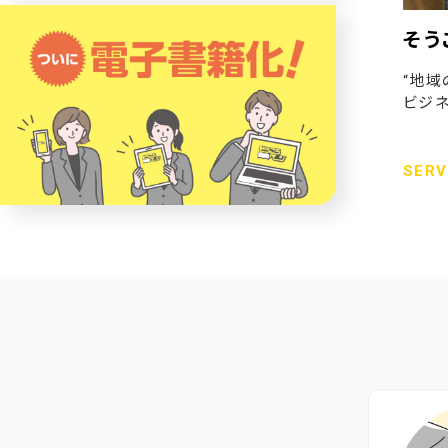
そう
“地域
ビジネ
SERV