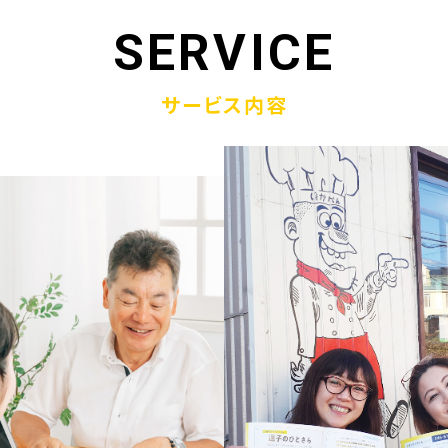
1.19
「ウラオモテのある電話帳」がメディアに紹介されまし
SERVICE
1.13
弊社顧問税理士小関先生ラジオご出演
サービス内容