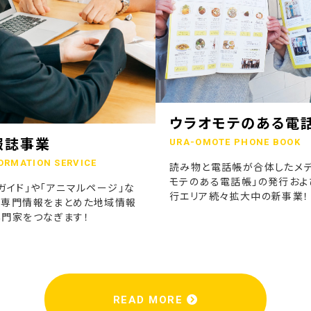
ウラオモテのある電
報誌事業
URA-OMOTE PHONE BOOK
ORMATION SERVICE
読み物と電話帳が合体したメデ
モテのある電話帳」の発行およ
ガイド」や「アニマルページ」な
行エリア続々拡大中の新事業！
の専門情報をまとめた地域情報
専門家をつなぎます！
READ MORE