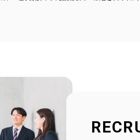
4.23
採用サイトに社員の声を1件追加しました！
4.20
2025年度奈良こども食堂ネットワークサポート活動報
4.07
採用サイトに社員の声を1件追加しました！
1.30
当社公式SNSアカウントを立ち上げました！
1.16
採用サイトを大幅リニューアルいたしました！
2.23
社会福祉協議会様と協働で生活べんり帳を制作いたし
1.11
広告枠付きエンディングノートの個別販売を開始しまし
RECR
9.10
NPO法人様と協働でエンディングノートを制作いたしま
8.20
官民協働事業として「佐用町エンディングノート」を制