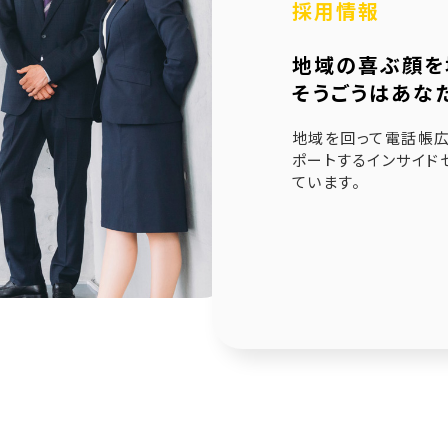
採用情報
6.21
未来創造企業更新認定式典
地域の喜ぶ顔を
1.23
奈良県社会福祉協議会へ寄附金寄贈
そうごうはあな
1.10
産学官金連携による「Discovery IBARAKI」が発刊
地域を回って電話帳広
ポートするインサイド
ています。
2.17
赤穂市版「わたしの終活覚書」が神戸新聞に掲載され
1.14
エンディングノート「わたしの終活覚書」書き方講座開
0.25
赤穂市エンディングノート「わたしの終活覚書」発刊式
6.17
「未来創造企業」の第9期に認定されました
7.24
終活ガイド「旅じたくノート」を発行しました
4.04
そうごうページが電子書籍化！